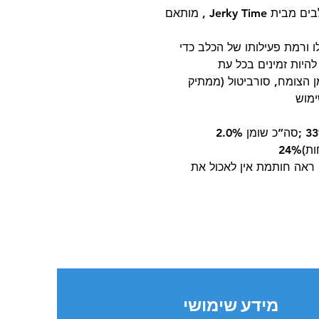
מקלות בקר רכים וחתוכים – מזון מלא לכלבים מבית Jerky Time , מותאם
ו ורמת פעילותו של הכלב כדי
היות זמינים בכל עת
מן הצומח, סורביטול (ממתיק
ימוש
סה”כ חלבון 33% ;סה”כ שומן 2.0%
 ראה חותמת אין לאכול את
מידע שימושי