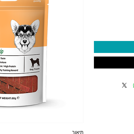
יר
תיאור