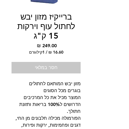
ברייקיז מזון יבש
לחתול עוף וירקות
15 ק"ג
מחיר
/
1קילוגרם
‏16.60 ‏₪
לכל
חסר במלאי
1
Kilogram
מזון יבש המותאם לחתולים
בוגרים מכל הסוגים
המוצר מכיל את כל המרכיבים
הדרושים ל100% בריאות ותזונת
חתולך.
הפורמולה מכילה חלבונים מן החי,
דגנים ופחמימות, ירקות ופירות,