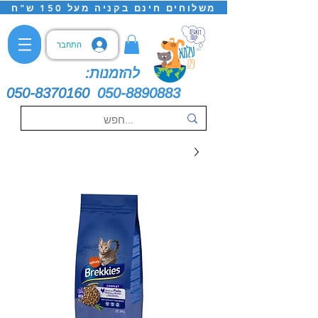
משלוחים חינם בקניה מעל 150 ש"ח
התחבר
להזמנות:
050-8370160
050-8890883