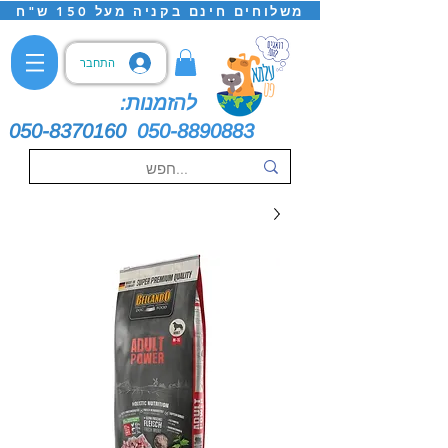
משלוחים חינם בקניה מעל 150 ש"ח
התחבר
להזמנות:
050-8370160
050-8890883