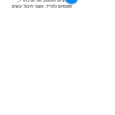
דיקלציום פוספט, סודיום כלוריד,
פוטסיום כלוריד, עשבי תיבול יבשים
(סה"כ 0.2% -עלי סירפד, שורש
סנטאורי קמומיל, שומר, קימל,
דיבקון, אכילאה, עלי פטל שחור)
יוקה שדיגרה.
תכולה תזונתית:
חלבון 29.5%, שומן 20.5%, אפר
גולמי 7.00%, סיבים גולמיים 3.0%,
רטיבות 10%, סידן 1.4%, זרחן
1.0%, נתרן 0.35%.
הרשם למועדון הלקוחות וקבל הצעות מדהימות
שליחה