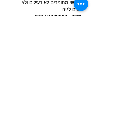
♣עשוי מחומרים לא רעילים ולא
גורם לגירוי
מידה : 27X20X10 ס"מ
הרכב הבד : PLUSH +קטיפה
***הערה:
חיוני להשגיח על הכלב
שלכם בזמן המשחק כדי להבטיח
שהוא לא יבלע בטעות חתיכות
קטנות
בנוסף אף צעצוע אינו בלתי ניתן
להריסה לחלוטין, לכן תמיד לפקח
על מצב הצעצוע ולהחליף אותו אם
הוא ניזוק באופן משמעותי.
הרשם למועדון הלקוחות וקבל הצעות מדהימות