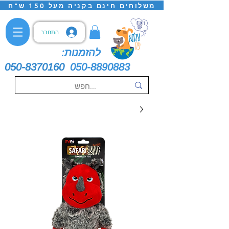
משלוחים חינם בקניה מעל 150 ש"ח
התחבר
להזמנות:
050-8370160
050-8890883