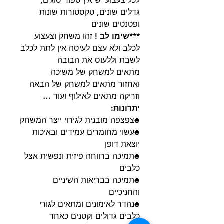
לכל צעצוע יש אין ספור סוגים,
גדלים שונים, טקסטורות שונות
ופטנטים שונים
***שימו לב !
זהו משחק וצעצוע
לכלב ולא עצם לעיסה אין לתת לכלב
לשבת וללעוס את הבובה
מתאים למשחק של משיכה
ואחזור מתאים למשחק של הבאה
וזריקה מתאים לאילוף ועוד …
יתרונות:
♣צפצפה מובנית לגירוי ייצר המשחק
♣עשוי מחומרים עמידים ובאיכות
יוצאת דופן
♣תמיכה ברווחה פיזית ונפשית אצל
כלבים
♣תמיכה בבריאות השיניים
והחניכיים
♣נהדר לאימונים ומתאים לגורי
כלבים גדולים וקטנים כאחד