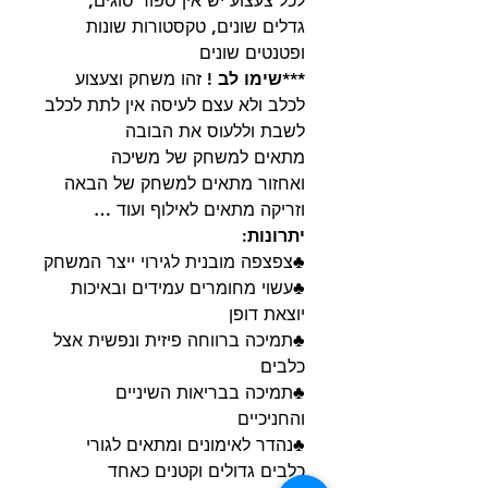
לכל צעצוע יש אין ספור סוגים,
גדלים שונים, טקסטורות שונות
ופטנטים שונים
***שימו לב !
זהו משחק וצעצוע
לכלב ולא עצם לעיסה אין לתת לכלב
לשבת וללעוס את הבובה
מתאים למשחק של משיכה
ואחזור מתאים למשחק של הבאה
וזריקה מתאים לאילוף ועוד …
יתרונות:
♣צפצפה מובנית לגירוי ייצר המשחק
♣עשוי מחומרים עמידים ובאיכות
יוצאת דופן
♣תמיכה ברווחה פיזית ונפשית אצל
כלבים
♣תמיכה בבריאות השיניים
והחניכיים
♣נהדר לאימונים ומתאים לגורי
כלבים גדולים וקטנים כאחד