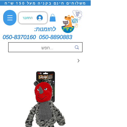
משלוחים חינם בקניה מעל 150 ש"ח
התחבר
להזמנות:
050-8370160
050-8890883