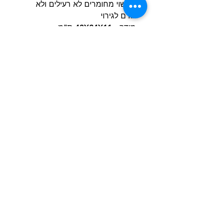
♣עשוי מחומרים לא רעילים ולא
גורם לגירוי
מידה : 42X24X11 ס"מ
הרכב הבד : PLUSH +קטיפה
***הערה:
חיוני להשגיח על הכלב
שלכם בזמן המשחק כדי להבטיח
שהוא לא יבלע בטעות חתיכות
קטנות
בנוסף אף צעצוע אינו בלתי ניתן
להריסה לחלוטין, לכן תמיד לפקח
על מצב הצעצוע ולהחליף אותו אם
הוא ניזוק באופן משמעותי.
הרשם למועדון הלקוחות וקבל הצעות מדהימות