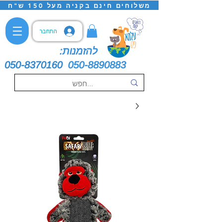
משלוחים חינם בקניה מעל 150 ש"ח
התחבר
להזמנות:
050-8370160
050-8890883