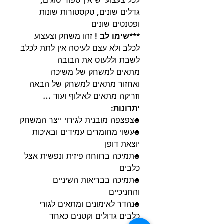
לכל צעצוע יש אין ספור סוגים,
גדלים שונים, טקסטורות שונות
ופטנטים שונים
***שימו לב !
זהו משחק וצעצוע
לכלב ולא עצם לעיסה אין לתת לכלב
לשבת וללעוס את הבובה
מתאים למשחק של משיכה
ואחזור מתאים למשחק של הבאה
וזריקה מתאים לאילוף ועוד …
יתרונות:
♣צפצפה מובנית לגירוי ייצר המשחק
♣עשוי מחומרים עמידים ובאיכות
יוצאת דופן
♣תמיכה ברווחה פיזית ונפשית אצל
כלבים
♣תמיכה בבריאות השיניים
והחניכיים
♣נהדר לאימונים ומתאים לגורי
כלבים גדולים וקטנים כאחד