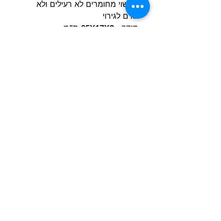
♣עשוי מחומרים לא רעילים ולא
גורם לגירוי
מידה : 25X17X9 ס"מ
הרכב הבד : PLUSH +קטיפה
***הערה:
חיוני להשגיח על הכלב
שלכם בזמן המשחק כדי להבטיח
שהוא לא יבלע בטעות חתיכות
קטנות
בנוסף אף צעצוע אינו בלתי ניתן
להריסה לחלוטין, לכן תמיד לפקח
על מצב הצעצוע ולהחליף אותו אם
הוא ניזוק באופן משמעותי.
הרשם למועדון הלקוחות וקבל הצעות מדהימות