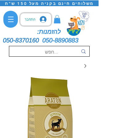
משלוחים חינם בקניה מעל 150 ש"ח
התחבר
להזמנות:
050-8370160
050-8890883