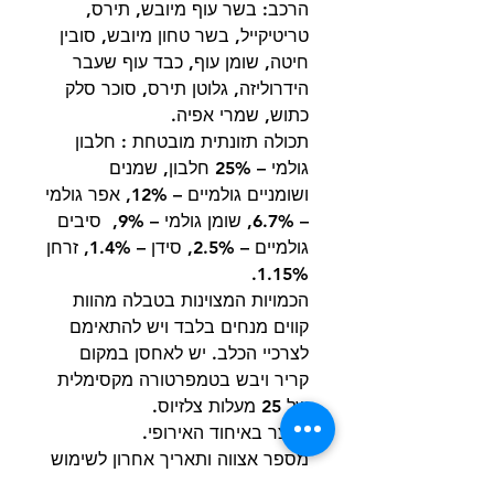
הרכב: בשר עוף מיובש, תירס,
טריטיקייל, בשר טחון מיובש, סובין
חיטה, שומן עוף, כבד עוף שעבר
הידרוליזה, גלוטן תירס, סוכר סלק
כתוש, שמרי אפיה.
תכולה תזונתית מובטחת : חלבון
גולמי – 25% חלבון, שמנים
ושומניים גולמיים – 12%, אפר גולמי
– 6.7%, שומן גולמי – 9%, סיבים
גולמיים – 2.5%, סידן – 1.4%, זרחן
1.15%.
הכמויות המצוינות בטבלה מהוות
קווים מנחים בלבד ויש להתאימם
לצרכיי הכלב. יש לאחסן במקום
קריר ויבש בטמפרטורה מקסימלית
של 25 מעלות צלזיוס.
מיוצר באיחוד האירופי.
מספר אצווה ותאריך אחרון לשימוש
ראה על גבי האריזה.