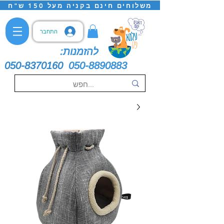
משלוחים חינם בקניה מעל 150 ש"ח
התחבר
להזמנות:
050-8370160
050-8890883