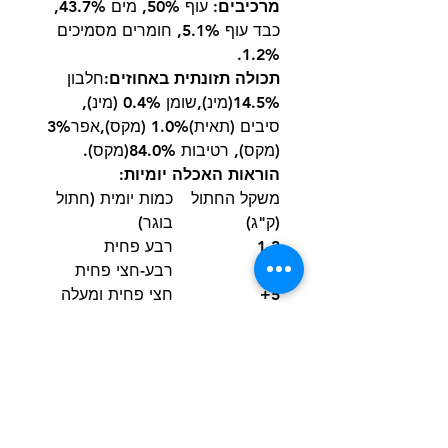
מרכיבים:
עוף 50%, מים 43.7%,
כבד עוף 5.1%, חומרים מסמיכים
1.2%.
תכולה תזונתית באחוזים
:חלבון
14.5%(מינ),שומן 0.4% (מינ),
סיבים (תאית)1.0% (מקס),אפר3%
(מקס), רטיבות 84.0%(מקס).
הוראות האכלה יומיות:
משקל החתול
כמות יומית (חתול
(ק"ג)
בוגר)
1-3
רבע פחית
3-5
רבע-חצי פחית
5+
חצי פחית ומעלה
גורי חתולים: האכילו פי 1.5 מהכמות
היומית לחתול בוגר
חתולות בהריון: האכילו פי 2.5
מהכמות היומית לחתול בוגר
הערות:
יש להמנע מהאכלה מופרזת של