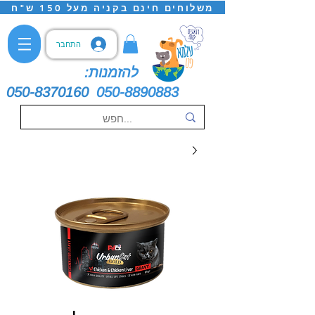
משלוחים חינם בקניה מעל 150 ש"ח
התחבר
להזמנות:
050-8370160
050-8890883