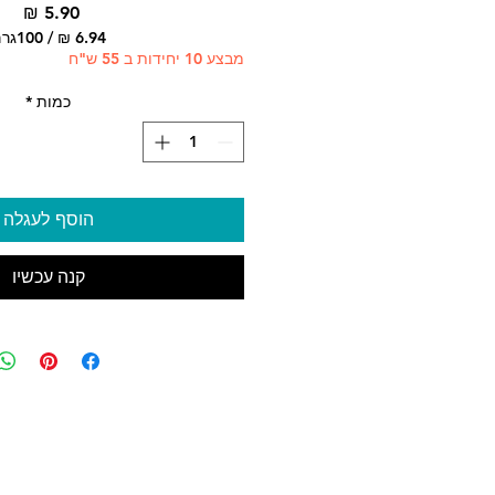
מחי
/
100גרם
מבצע 10 יחידות ב 55 ש"ח
‏6.94 ‏₪
לכל
100
כמות
*
Grams
הוסף לעגלה
קנה עכשיו