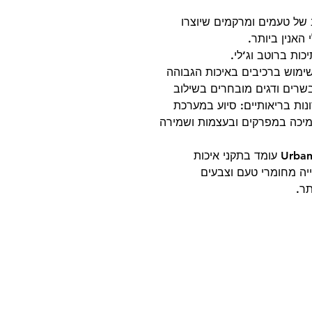
עה מגוון רחב של טעמים ומרקמים שיוצרו
האנין ביותר.
ות ברוטב וג’לי.
Urban Cat מחויבת לשימוש ברכיבים באיכות הגבוהה
שרים ודגים מובחרים בשילוב
ונות בריאותיים: סיוע במערכת
תמיכה במפרקים ובעצמות ושמירה
תהליך הייצור של סדרת מעדני Urban Cat Gold עומד בתקני איכות
יה מחומרי טעם וצבעים
תר.