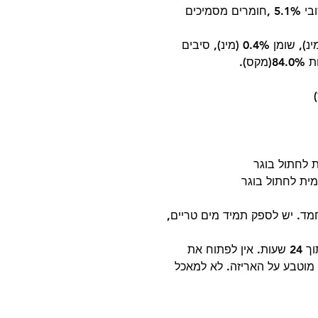
טונה 50.0%, מים 43.7%, אנשובי 5.1% ,חומרים מסמיכים
: חלבון 14.5%(מינ), שומן 0.4% (מינ), סיבים
ד. יש לספק תמיד מים טריים,
לאחר הפתיחה יש לאחסן בקירור ולצרוך תוך 24 שעות. אין לפתוח את
מוטבע על האריזה. לא למאכל