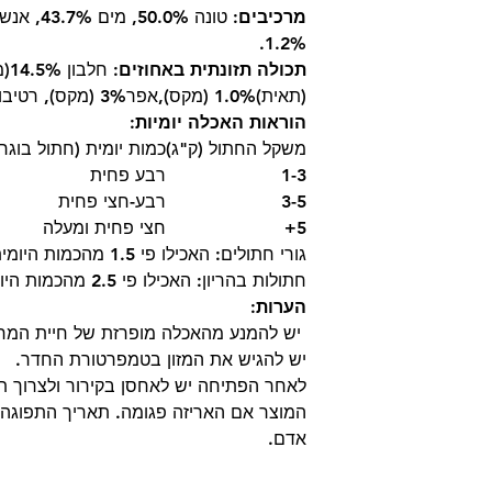
מרכיבים:
1.2%.
תכולה תזונתית באחוזים
(תאית)1.0% (מקס),אפר3% (מקס), רטיבות 84.0%(מקס).
הוראות האכלה יומיות:
משקל החתול (ק"ג)
כמות יומית (חתול בוגר)
1-3
רבע פחית
3-5
רבע-חצי פחית
5+
חצי פחית ומעלה
גורי חתולים: האכילו פי 1.5 מהכמות היומית לחתול בוגר
חתולות בהריון: האכילו פי 2.5 מהכמות היומית לחתול בוגר
הערות:
יש להמנע מהאכלה מופרזת של חיית המחמ
יש להגיש את המזון בטמפרטורת החדר.
המוצר אם האריזה פגומה. תאריך התפוגה 
אדם.