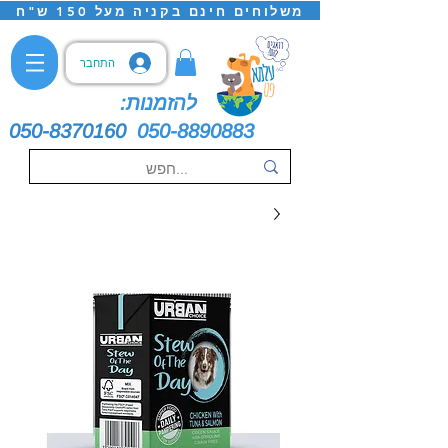
משלוחים חינם בקניה מעל 150 ש"ח
התחבר
להזמנות:
050-8370160
050-8890883