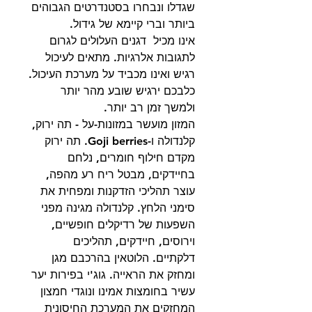
שגדלו ונבחרו בסטנדרטים הגבוהים
ביותר וברי קיימא של גידול.
אינו מכיל דגנים העלולים לגרום
לתגובות אלרגיות. מתאים לעיכול
רגיש ואינו מכביד על מערכת העיכול.
כלבכם ירגיש שובע מהר יותר
ולמשך זמן רב יותר.
המזון מועשר במזונות-על - תה ירוק,
קלנדולה ו-Goji berries. תה ירוק
מקדם חילוף חומרים, נלחם
בחיידקים, מבטל ריח רע מהפה,
עוצר תהליכי הזדקנות ומפחית את
סימני הלחץ. קלנדולה מגינה מפני
השפעות של רדיקלים חופשיים,
וירוסים, חיידקים, תהליכים
דלקתיים. הלוטאין בהרכבם מגן
ומחזק את הראייה. גוג'י בפירות יער
עשיר בחומצות אמינו ונוגדי חמצון
המחזקים את המערכת החיסונית