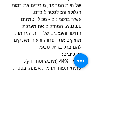
של חיית המחמד, מורידים את רמות
הגלוקוז והכולסטרול בדם.
עשיר בויטמינים - מכיל ויטמינים
A,D3,E, המחזקים את מערכת
החיסון והעצבים של חיית המחמד,
מחזקים את הפרווה והעור ומעניקים
להם ברק בריא וטבעי.
מרכיבים:
סלמון 44% (מיובש וטחון דק),
פתיתי תפוחי אדמה, אפונה, בטטה,
שומן עופות, עיסת סלק סוכר, שמן
סלמון (1%), זרעי פשתן,
פרוקטואליגוסכרידים (FOS), תמצית
יוקה, זרעי צ'יה (0,1) %), תה ירוק
(0.05%), ציפורני חתול מיובשים
(0.02%).
ערכים תזונתיים:
חלבון גולמי - 25%, סיבים גולמיים -