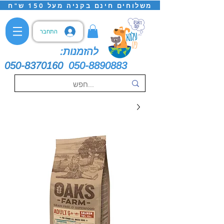
משלוחים חינם בקניה מעל 150 ש"ח
התחבר
להזמנות:
050-8370160
050-8890883