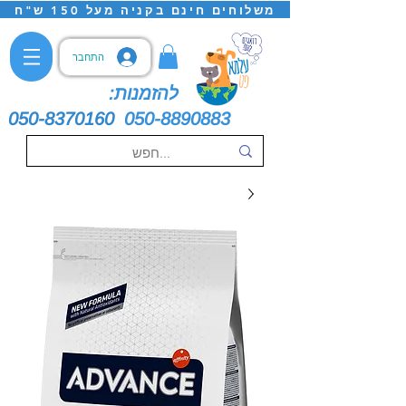
משלוחים חינם בקניה מעל 150 ש"ח
התחבר
להזמנות:
050-8370160
050-8890883