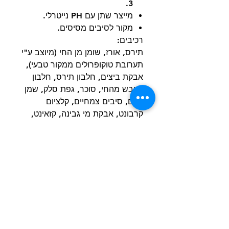
3.
מייצר שתן עם PH נייטרלי.
מקור לסיבים מסיסים.
רכיבים:
תירס, אורז, שומן מן החי (מיוצב ע"י
תערובת טוקופרולים ממקור טבעי),
אבקת ביצים, חלבון תירס, חלבון
מיובש מהחי, סוכר, גפת סלק, שמן
דגים, סיבים צמחיים, קלציום
קרבונט, אבקת מי גבינה, קזאינט,
סיבים צמחיים טהורים, אינולין,
פוטסיום ציטרט, פוטסיום כלוריד,
מלח, מגנזיום אוקסיד, ויטמינים
ומינרלים, L - קרניטין (250
מ"ג/ק"ג), אנטיאוקסידנטים טבעיים.