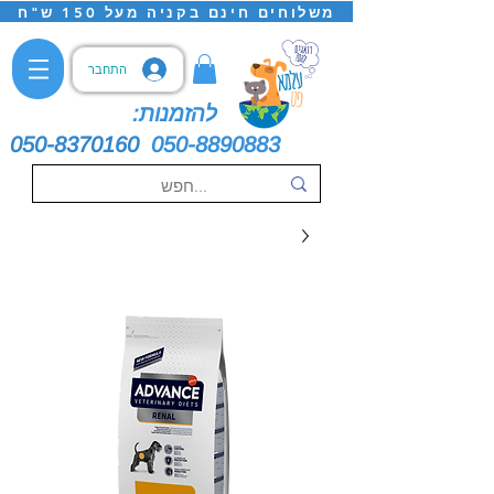
משלוחים חינם בקניה מעל 150 ש"ח
התחבר
להזמנות:
050-8370160
050-8890883