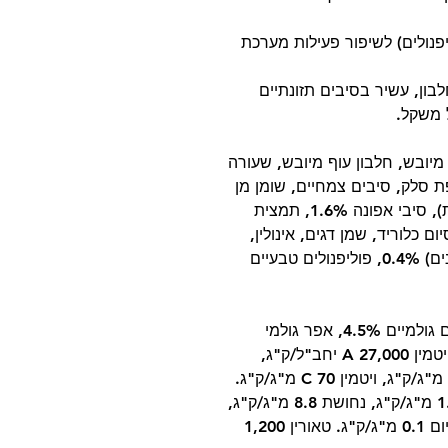
יפנולים) לשיפור פעילות מערכת
ת גבוהה, מרכיב ראשון הודו, 37% חלבון, עשיר בסיבים תזונתיים
חזיר מיובש, חלבון עוף מיובש, שעורה
לפת סלק, סיבים צמחיים, שומן מן
החי (מיוצב ע"י תערובת טוקופרולים טבעית), סיבי אפונה 1.6%, תמצית
וטסיום כלוריד, שמן דגים, אינולין,
חלבוני פלסמה (מקור טבעי לאימונוגלובולינים) 0.4%, פוליפנולים טבעיים
חלבון גולמי: 37%, שומן גולמי 12%, סיבים גולמיים 4.5%, אפר גולמי
7.5% תוספים תזונתיים: ויטמינים לרבות: ויטמין A 27,000 יחב"ל/ק"ג,
ויטמין D3 1,800 יחב"ל/ק"ג, ויטמין E 500 מ"ג/ק"ג, ויטמין C 70 מ"ג/ק"ג.
מינרלים לרבות: ברזל 131 מ"ג/ק"ג, יוד 1.4 מ"ג/ק"ג, נחושת 8.8 מ"ג/ק"ג,
מנגן 40 מ"ג/ק"ג, אבץ 148 מ"ג/ק"ג, סלניום 0.1 מ"ג/ק"ג. טאורין 1,200