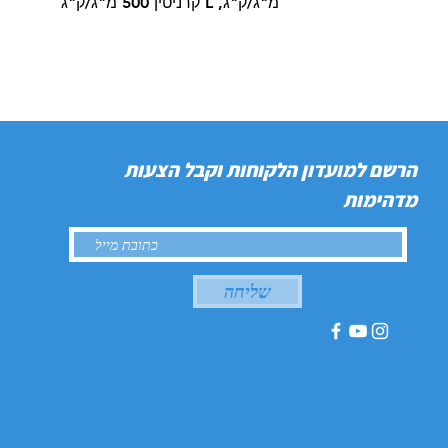
מ"ג/ק"ג, L קרניטין 500 מ"ג/ק"ג
הרשם למועדון הלקוחות וקבל הצעות
מדהימות
שליחה