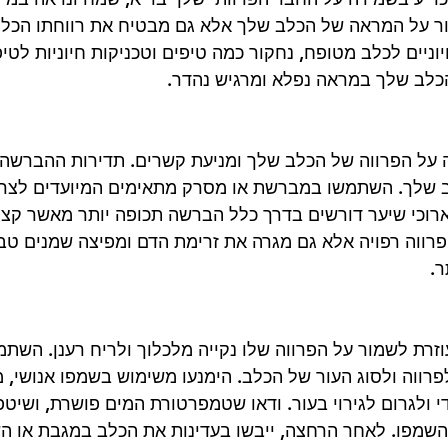
ור על המראה של הכלב שלך אלא גם מבטיח את רווחתו הכללי
וניים לכלב מטופח, נחקור כמה טיפים וטכניקות חיוניות לטי
הכלב שלך במראה נפלא ומרגיש נהדר.
 על הפרווה של הכלב שלך ומניעת קשרים. תדירות ההברשה ת
ב שלך. השתמשו במברשת או מסרק מתאימים המיועדים לצרכ
רוכי שיער דורשים בדרך כלל הברשה תכופה יותר מאשר קצרי
ווה רפויה אלא גם מגרה את זרימת הדם ומפיצה שמנים טבע
ר.
רת לשמור על הפרווה שלו נקייה מלכלוך ולריח רענן. השתמ
רווה ולסוג העור של הכלב. הימנעו משימוש בשמפו אנושי, מכ
 ולגרום לגירוי בעור. ודאו שטמפרטורת המים פושרת, ושיטפו
השמפו. לאחר הרחצה, ייבשו בעדינות את הכלב במגבת או ה